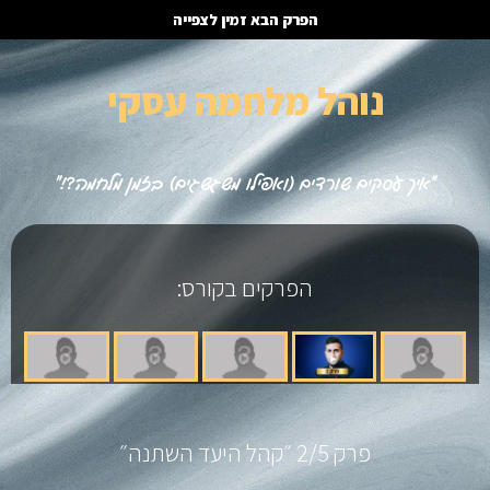
הפרק הבא זמין לצפייה
נוהל מלחמה עסקי
״איך עסקים שורדים (ואפילו משגשגים) בזמן מלחמה?!״
הפרקים בקורס:
פרק 2/5 ״קהל היעד השתנה״