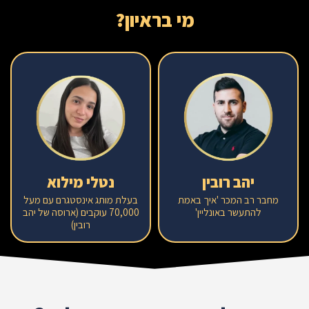
מי בראיון?
יהב רובין
נטלי מילוא
מחבר רב המכר 'איך באמת
בעלת מותג אינסטגרם עם מעל
להתעשר באונליין'
70,000 עוקבים (ארוסה של יהב
רובין)