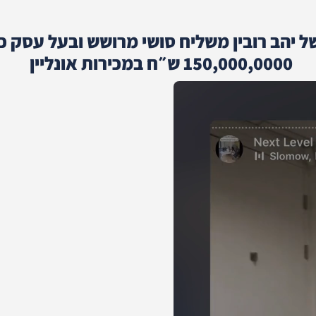
 יהב רובין משליח סושי מרושש ובעל עסק כו
150,000,0000 ש״ח במכירות אונליין