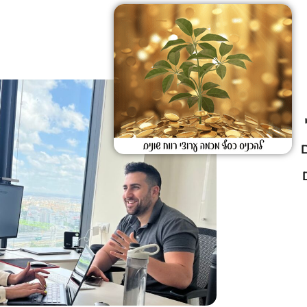
 יזמי
ם