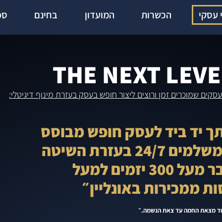
י עסקי
הכשרות
המועדון
בחינם
ספ
THE NEXT LEVE
קים שמוכרים זמן ורוצים ליצור חופש בעסק בעזרת מינוף דיגיטלי:
ווה אותך יד ביד לעסק חופש מבוסס
דיגיטל שמגייס עבורך לקוחות משלמים 24/7 בעזרת השיטה
של נקסט לבל שהובילה כבר מעל 300 יזמים למעל
בוד מצאת החמה עד צאת הנשמה.״