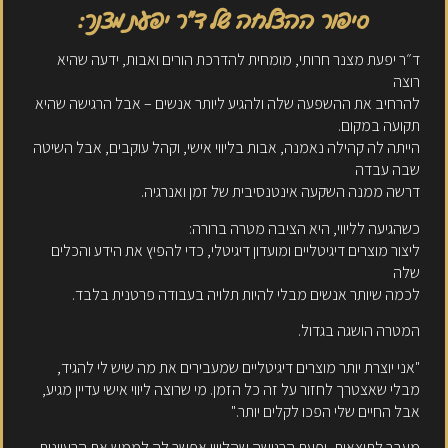
סיפור ההצלחה של ד״ר יפעת מצנר:
ד״ר יפעת מצנר חרותי, מומחית להדרכת הורים ואבות, ידעה שהיא
רוצה
להרחיב את ההשפעה שלה ולהגיע ליותר אנשים – אבל הרגישה שהיא
תקועה במקום.
הייתה לה קהילה נאמנה, אבות בליווי אישי, וקהל עוקבים, אבל השיטה
שבה עבדה
דרשה ממנה השקעה אינטנסיבית של זמן ואנרגיה.
כשהגיעה לליווי, היא הציבה מטרה ברורה:
ליצור מוצרים דיגיטליים ומועדון דיגיטלי, כדי להפיץ את הידע והכלים
שלה
לכמה שיותר אנשים מבלי להיות תלויה בעבודה פרטנית בלבד.
המטרה הושגה בגדול.
"אני יוצרת יותר מוצרים דיגיטליים שמעבירים את מה שיש לי להגיד,
מבלי שאצטרך לחזור על זה כל הזמן. מי שרוצה ליווי אישי עדיין מגיע,
אבל החיים שלי הפכו לקלים יותר."
מעבר לתוצאות, יפעת הרגישה שהליווי אפשר לה לממש את הרעיונות