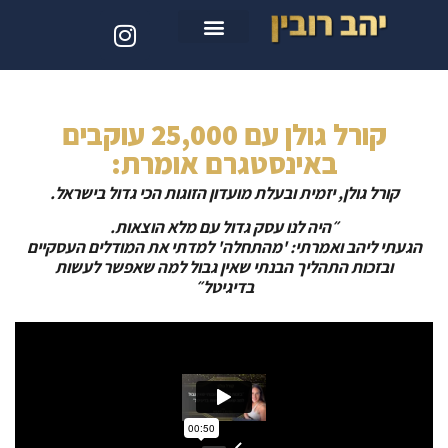
סדנת קלוד קוד
קורל גולן עם 25,000 עוקבים
באינסטגרם אומרת:
קורל גולן, יזמית ובעלת מועדון הזוגות הכי גדול בישראל.
״היה לנו עסק גדול עם מלא הוצאות.
הגעתי ליהב ואמרתי: 'מהתחלה' למדתי את המודלים העסקיים
ובזכות התהליך הבנתי שאין גבול למה שאפשר לעשות
בדיגיטל״