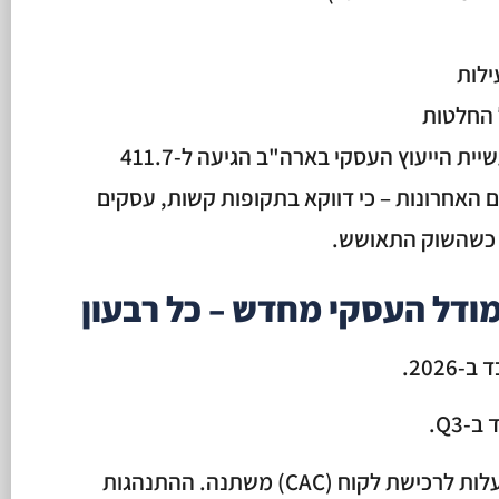
ילות
ל החלטות
הנתון מדבר: לפי IBISWorld, תעשיית הייעוץ העסקי בארה"ב הגיעה ל-411.7
דולר בהכנסות ב-5 השנים האחרונות – כי דווקא בתקופות קשות, עסקים
שהשוק התאושש.
בתקופת משבר, השוק זז מהר. העלות לרכישת לקוח (CAC) משתנה. ההתנהגות