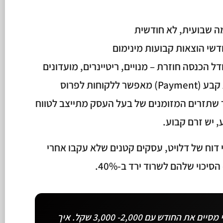
ה שבועית, לא חודשית
 הכנסה חוזרת – מנויים, ריטיינרים, מועדונים
אצלנו בנקסט לבל, מודל ההוראת קבע (Payment) מאפשר ללקוחות לפרוס
ם. זה אומר שתזרים המזומנים של בעל העסק מתייצב לטווח
, יש זרם קבוע.
 דוח של דלויט, עסקים קטנים שלא עקבו אחרי
"לפני הליווי היו חודשים שהייתי מסיים את החודש עם 2,000- 3,000 שקל. איך