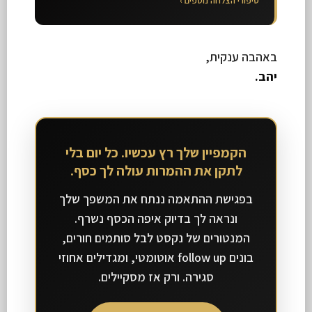
סיפורי הצלחה נוספים ›
באהבה ענקית,
יהב.
הקמפיין שלך רץ עכשיו. כל יום בלי
לתקן את ההמרות עולה לך כסף.
בפגישת ההתאמה ננתח את המשפך שלך
ונראה לך בדיוק איפה הכסף נשרף.
המנטורים של נקסט לבל סותמים חורים,
בונים follow up אוטומטי, ומגדילים אחוזי
סגירה. ורק אז מסקיילים.