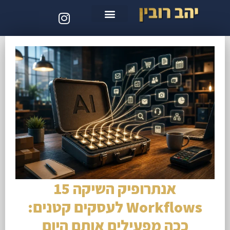
סדנת קלוד קוד
אנתרופיק השיקה 15
Workflows לעסקים קטנים:
ככה מפעילים אותם היום