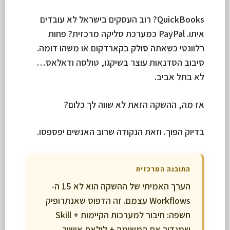
QuickBooks? רוב העסקים בישראל לא עובדים
איתו. PayPal כמערכת סליקה מרכזית? פחות
רלוונטי כשאתה סולק בקארדקום או משהו דומה.
סיבוב הסדנאות עוצר בשיקגו, טולסה ודאלאס…
לא בתל אביב.
אז מה, ההשקה הזאת לא שווה לך כלום?
בדיוק הפוך. וזאת הנקודה שרוב האנשים יפספסו.
התובנה המרכזית
הערך האמיתי של ההשקה הוא לא 15 ה-
Workflows עצמם. זה הדפוס שאנתרופיק
חשפה: חיבור למערכות הקיימות + Skill
שמגדיר את המשימה + לולאת אישור