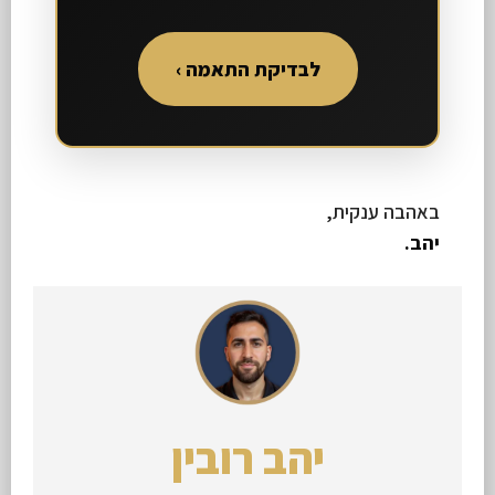
לבדיקת התאמה ›
באהבה ענקית,
יהב.
יהב רובין