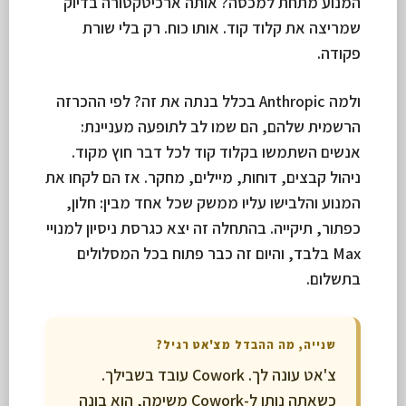
המנוע מתחת למכסה? אותה ארכיטקטורה בדיוק
שמריצה את קלוד קוד. אותו כוח. רק בלי שורת
פקודה.
ולמה Anthropic בכלל בנתה את זה? לפי ההכרזה
הרשמית שלהם, הם שמו לב לתופעה מעניינת:
אנשים השתמשו בקלוד קוד לכל דבר חוץ מקוד.
ניהול קבצים, דוחות, מיילים, מחקר. אז הם לקחו את
המנוע והלבישו עליו ממשק שכל אחד מבין: חלון,
כפתור, תיקייה. בהתחלה זה יצא כגרסת ניסיון למנויי
Max בלבד, והיום זה כבר פתוח בכל המסלולים
בתשלום.
שנייה, מה ההבדל מצ'אט רגיל?
צ'אט עונה לך. Cowork עובד בשבילך.
כשאתה נותן ל-Cowork משימה, הוא בונה