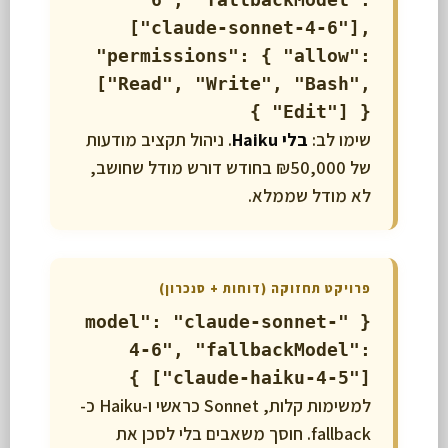
["claude-sonnet-4-6"],
"permissions": { "allow":
["Read", "Write", "Bash",
"Edit"] } }
שימו לב:
בלי Haiku
. ניהול תקציב מודעות
של ₪50,000 בחודש דורש מודל שחושב,
לא מודל שממלא.
פרויקט תחזוקה (דוחות + סנכרון)
{ "model": "claude-sonnet-
4-6", "fallbackModel":
["claude-haiku-4-5"] }
למשימות קלות, Sonnet כראשי ו-Haiku כ-
fallback. חוסך משאבים בלי לסכן את