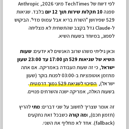
לפי דיווח של TechTimes מיוני 2026, Anthropic
ספגה
10 תקלות שירות תוך 12 יום
בלבד. שגיאות
529 שפירושן "השרת בריא אבל עמוס מדי". הביקוש
ל-Claude גדל בקצב שהתשתית לא מצליחה
לספוג, במיוחד בשעות השיא.
וכאן גיליתי משהו שרוב האנשים לא יודעים:
שעות
השיא של שגיאות 529 הן 17:00 עד 23:00 שעון
ישראל
, כי זה שעות העבודה באמריקה. אם אתה
מתזמן אוטומציות ב-03:00 לפנות בוקר (שעון
ישראל),
הסיכוי לשגיאת 529 נמוך דרמטית
.
בשעות האלה, אמריקה ישנה והשרתים פנויים.
זה אומר שצריך לחשוב על שני דברים:
מתי
להריץ
(תזמון חכם), ו
מה קורה
כשבכל זאת נתקעים
(fallback). אחד לא מחליף את השני.