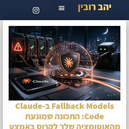
סדנת קלוד קוד
Fallback Models ב-Claude
Code: התכונה שמונעת
מהאוטומציה שלך לקרוס באמצע