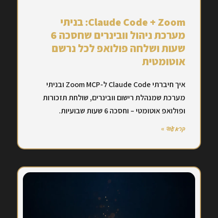
Claude Code + Zoom: בניתי
מערכת ניהול וובינרים שחסכה 6
שעות ושלחה פולואפ לכל נרשם
אוטומטית
איך חיברתי Claude Code ל-Zoom MCP ובניתי
מערכת שמנהלת רישום וובינרים, שולחת תזכורות
ופולואפ אוטומטי – וחסכה 6 שעות שבועיות.
קרא עוד »