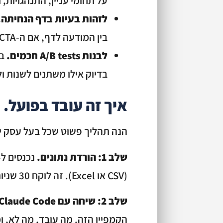
על תחומי עניין, התנהגויות, ו-lookalike audiences שלא חשבת עליה
לזהות בעיות בדף הנחיתה.
בין המודעה לדף, אם ה-CTA חלש, אם משהו מבלבל.
לבנות A/B tests חכמים.
בדיוק אילו משתנים לשנות ו
איך זה עובד בפועל.
הנה תהליך פשוט שכל בעל עסק יכ
שלב 1: הורדת נתונים.
(CSV או Excel). זה לוקח 30 שניות.
שלב 2: שיחה עם Claude Code.
הקמפיין הזה. מה עובד, מה לא, ומ