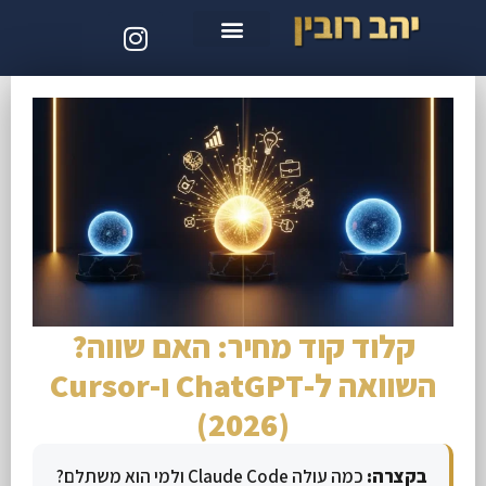
סדנת קלוד קוד
קלוד קוד מחיר: האם שווה?
השוואה ל-ChatGPT ו-Cursor
(2026)
בקצרה:
כמה עולה Claude Code ולמי הוא משתלם?