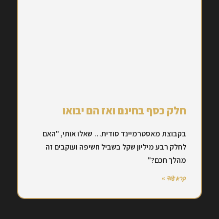
חלק כסף בחינם ואז הם יבואו
בקבוצת מאסטרמיינד סודית… שאלו אותי, "האם
לחלק רבע מיליון שקל בשביל חשיפה ועוקבים זה
מהלך חכם?"
קרא עוד »