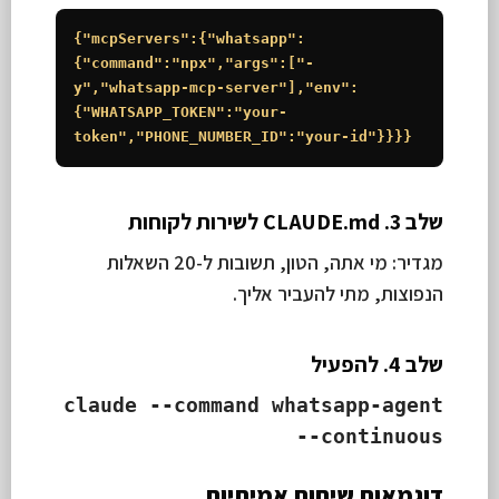
{"mcpServers":{"whatsapp":
{"command":"npx","args":["-
y","whatsapp-mcp-server"],"env":
{"WHATSAPP_TOKEN":"your-
token","PHONE_NUMBER_ID":"your-id"}}}}
שלב 3. CLAUDE.md לשירות לקוחות
מגדיר: מי אתה, הטון, תשובות ל-20 השאלות
הנפוצות, מתי להעביר אליך.
שלב 4. להפעיל
claude --command whatsapp-agent
--continuous
דוגמאות שיחות אמיתיות