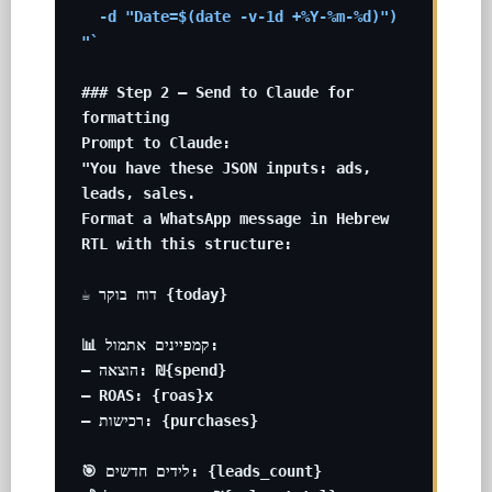
  -d "Date=$(date -v-1d +%Y-%m-%d)")

"`
### Step 2 — Send to Claude for 
formatting

Prompt to Claude:

"You have these JSON inputs: ads, 
leads, sales.

Format a WhatsApp message in Hebrew 
RTL with this structure:

☕ דוח בוקר {today}

📊 קמפיינים אתמול:

– הוצאה: ₪{spend}

– ROAS: {roas}x

– רכישות: {purchases}

🎯 לידים חדשים: {leads_count}
