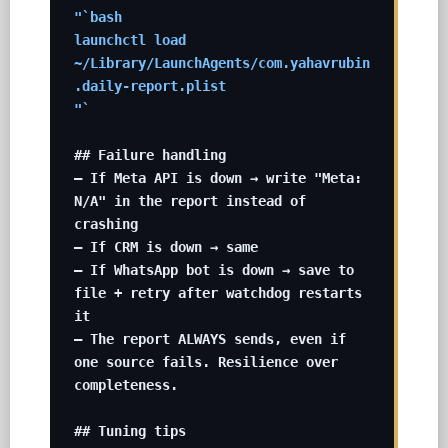
"`bash

launchctl load 
~/Library/LaunchAgents/com.yahavrubin
.daily-report.plist

"`
## Failure handling

– If Meta API is down → write "Meta: 
N/A" in the report instead of 
crashing

– If CRM is down → same

– If WhatsApp bot is down → save to 
file + retry after watchdog restarts 
it

– The report ALWAYS sends, even if 
one source fails. Resilience over 
completeness.

## Tuning tips
