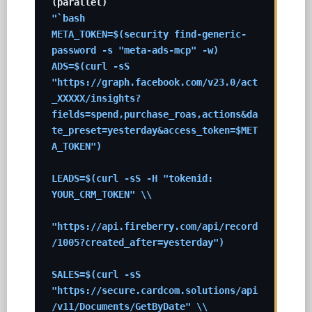
"`bash

META_TOKEN=$(security find-generic-
password -s "meta-ads-mcp" -w)

ADS=$(curl -sS 
"https://graph.facebook.com/v23.0/act
_XXXXX/insights?
fields=spend,purchase_roas,actions&da
te_preset=yesterday&access_token=$MET
A_TOKEN")

LEADS=$(curl -sS -H "tokenid: 
YOUR_CRM_TOKEN" \\

"https://api.fireberry.com/api/record
/1005?created_after=yesterday")

SALES=$(curl -sS 
"https://secure.cardcom.solutions/api
/v11/Documents/GetByDate" \\
