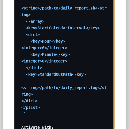
<string>/path/to/daily_report.sh</str
ing>

  </array>

  <key>StartCalendarInterval</key>

  <dict>

    <key>Hour</key>
<integer>6</integer>

    <key>Minute</key>
<integer>0</integer>

  </dict>

  <key>StandardOutPath</key>

<string>/path/to/daily_report.log</st
ring>

</dict>

</plist>

"`