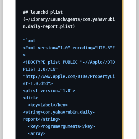
## launchd plist 
(~/Library/LaunchAgents/com.yahavrubi
n.daily-report.plist)

"`xml

<?xml version="1.0" encoding="UTF-8"?
>

<!DOCTYPE plist PUBLIC "-//Apple//DTD 
PLIST 1.0//EN" 
"http://www.apple.com/DTDs/PropertyLi
st-1.0.dtd">

<plist version="1.0">

<dict>

  <key>Label</key>
<string>com.yahavrubin.daily-
report</string>

  <key>ProgramArguments</key>

  <array>
