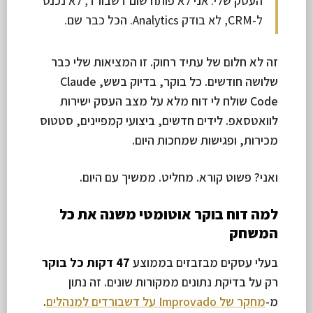
העסק שלי. אני לא פותח שום דשבורד, לא נכנס
ל-CRM, לא בודק Analytics. הכל כבר שם.
זה לא חלום של עתיד רחוק. זו המציאות שלי כבר
שלושה חודשים. כל בוקר, בדיוק בשש, Claude
Code שולח לי דוח מלא על מצב העסק ישירות
לוואטסאפ. לידים חדשים, ביצועי קמפיינים, סטטוס
מכירות, ופגישות שמחכות היום.
ואני? פשוט קורא. מחליט. ממשיך עם היום.
למה דוח בוקר אוטומטי משנה את כל
המשחק
בעלי עסקים מבזבזים בממוצע
47 דקות כל בוקר
רק על בדיקת נתונים ממקורות שונים. זה נתון
מ-
מחקר של Improvado על דשבורדים למנהלים
.