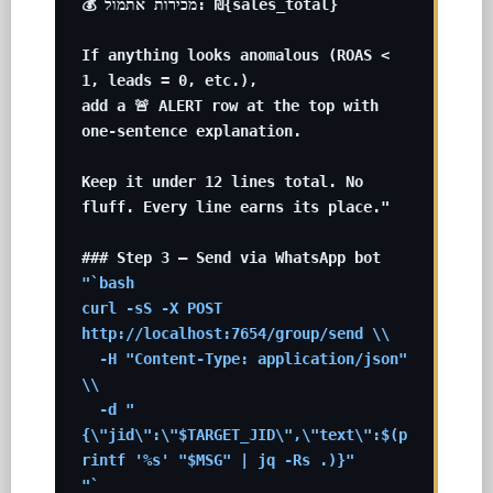
💰 מכירות אתמול: ₪{sales_total}

If anything looks anomalous (ROAS < 
1, leads = 0, etc.),

add a 🚨 ALERT row at the top with 
one-sentence explanation.

Keep it under 12 lines total. No 
fluff. Every line earns its place."

"`bash

curl -sS -X POST 
http://localhost:7654/group/send \\

  -H "Content-Type: application/json" 
\\

  -d "
{\"jid\":\"$TARGET_JID\",\"text\":$(p
rintf '%s' "$MSG" | jq -Rs .)}"

"`