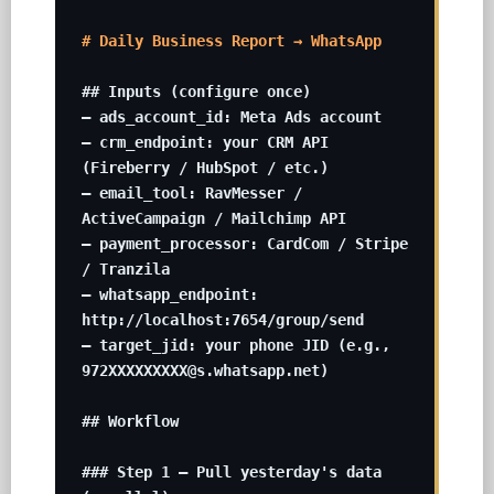
# Daily Business Report → WhatsApp
## Inputs (configure once)

– ads_account_id: Meta Ads account

– crm_endpoint: your CRM API 
(Fireberry / HubSpot / etc.)

– email_tool: RavMesser / 
ActiveCampaign / Mailchimp API

– payment_processor: CardCom / Stripe 
/ Tranzila

– whatsapp_endpoint: 
http://localhost:7654/group/send

– target_jid: your phone JID (e.g., 
972XXXXXXXXX@s.whatsapp.net)

## Workflow

### Step 1 — Pull yesterday's data 