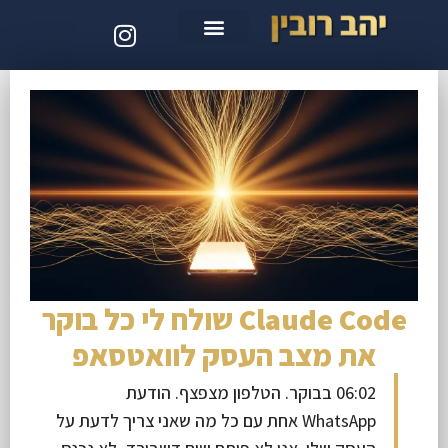
סדנת קלוד קוד
Claude Code שולח לי כל בוקר
את מצב העסק לוואטסאפ
06:02 בבוקר. הטלפון מצפצף. הודעת
WhatsApp אחת עם כל מה שאני צריך לדעת על