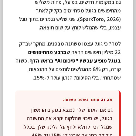
גם במקומות חדשים. בפועל, פחות משליש
מהחיפושים בגוגל מסתיימים בקליק לאתר
(SparkToro, 2026). שני שליש נגמרים בתוך גוגל
עצמו, בלי שהגולש לוחץ על שום תוצאה.
למה? כי גוגל עצמו משתנה מבפנים. מחקר שבדק
22 מיליון חיפושים הראה ש
ברבע מהחיפושים
בגוגל מופיע עכשיו "סיכום AI" בראש הדף
. כשזה
קורה, רק 8% מהגולשים לוחצים על התוצאות
שמתחתיו. בלי הסיכום? הנתון עולה ל-15%.
מה זה אומר בשפה פשוטה
גם אם האתר שלך נמצא במקום הראשון
בגוגל, יש סיכוי שהלקוח יקרא את התשובה
שגוגל הכין לו ולא ילחץ על הלינק שלך בכלל.
הירידה בתנועה אורגנית: 15% עד 46%,