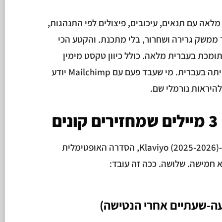
לאה עם תנאים, עיכובים, פיצולים לפי התנהגות,
 ממשק גרירה ושחרור, בלי מתכנת. והקטע הכי
ומכת בעברית מלאה. כולל כיוון טקסט מימין
לשמאל, תבניות בעברית, ודפי נחיתה בעברית. מי שעבד פעם עם Mailchimp יודע
היראות נורמלי שם.
ם
לפי נתוני Omnisend, Shopify ו-Klaviyo (2025-2026), הסדרה האופטימלית
א חמישה. שלושה. ככה זה עובד:
עה-שעתיים אחרי הנטישה)