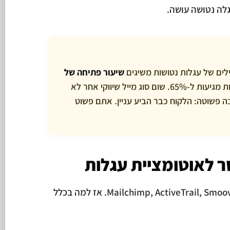
לה נטושה עושה.
שיעור פתיחה של
בממוצע. חנויות מובילות מגיעות ל-65%. שום סוג מייל שיווקי אחר לא
 פשוטה: הלקוח כבר הביע עניין. אתם פשוט
ר לאוטומציית עגלות
יש הרבה כלים בשוק. Mailchimp, ActiveTrail, Smoove, Klaviyo. אז למה בכלל