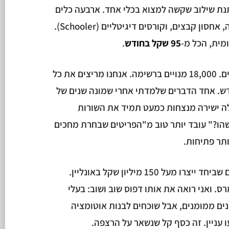
תנת שילוב שקשה למצוא בכלי אחד. ארבעה כלים
במערכת אחת: מיילים, דפי נחיתה, אחסון קבצים, וקורסים דיגיטליים (Schooler).
מית, הכל מ-
95 שקל בחודש
.
אני ברב מסר מ-2018. שמונה שנים. 18,000 מנויים ברשימה. אנחנו מריצים את כל
ת ב-95 שקל בחודש. אחד הדברים שלמדתי אחרי שמונה שנים של
לה ישירה מנצחות כמעט תמיד את השורות
שהו?" עובד יותר טוב מ"הפריטים שבחרת מחכים
ותר פתיחות.
בנקסט לבל ליווינו מעל 300 יזמים שביחד ייצרו מעל 150 מיליון שקל באונליין.
. ואני רואה את אותו דפוס שוב ושוב: בעלי
ים ממומנים, אבל שוכחים לבנות אוטומציה
 עניין. זה כסף קל שנשאר על הרצפה.