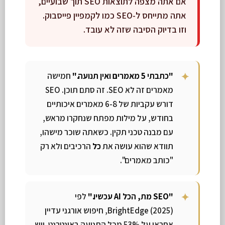
אם אתה מצפה לתוצאות SEO תוך שבועיים,
אתה מתייחס ל-SEO כמו לקמפיין פייסבוק.
וזו בדיוק הסיבה שזה לא עובד.
"כתבתי 5 מאמרים ואין תנועה."
חמישה
מאמרים זה לא SEO. זה סתם תוכן. SEO
דורש עקביות של 6-8 מאמרים איכותיים
בחודש, על מילות מפתח שנחקרו מראש,
עם מבנה טכני תקין. כשאתה שוכר מישהו,
תוודא שהוא עושה את
כל
הרכיבים ולא רק
"כותב מאמרים".
"SEO מת, הכל AI עכשיו."
לפי
BrightEdge (2025), חיפוש אורגני עדיין
אחראי על 53% מכל התנועה באינטרנט. ויש