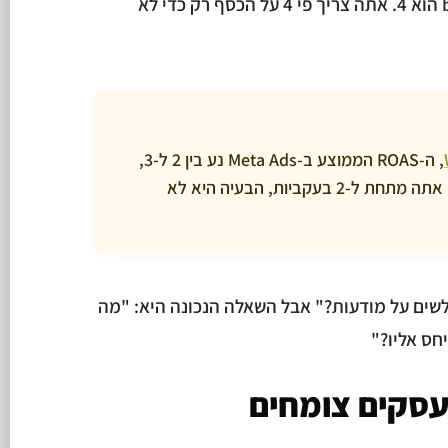
הרווח שלך 25%? ה-break-even הוא 4. אתה צריך פי 4 על הכסף רק כדי לא
, ה-ROAS הממוצע ב-Meta Ads נע בין 2 ל-3,
וב-Google Ads בין 3 ל-4. אם אתה מתחת ל-2 בעקביות, הבעיה היא לא
לשים על מודעות?" אבל השאלה הנכונה היא: "מה
עסקים צומחים