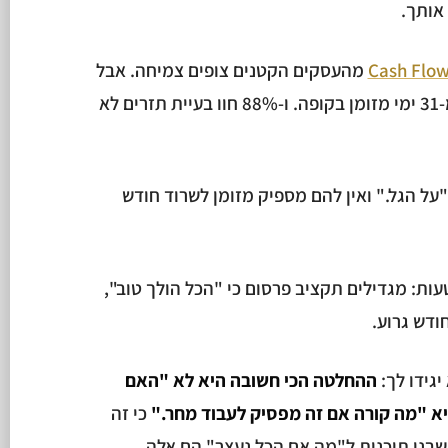
אותך.
, 94% מהעסקים הקטנים צופים צמיחה. אבל
יותר מחצי מהם מחזיקים פחות מ-31 ימי מזומן בקופה. ו-88% חוו בעיית תזרים לא
ל הגל." ואין להם מספיק מזומן לשרוד חודש
ות: מגדילים תקציב פרסום כי "הכל הולך טוב",
ודש גרוע.
גידו לך:
ההחלטה הכי חשובה היא לא "האם
א "מה קורה אם זה מפסיק לעבוד מחר."
כי זה
 שבנו תוכנית ל"מה אם הכל נעצר" הם אלה