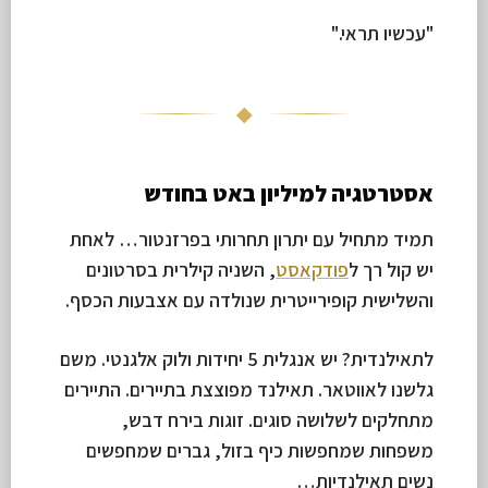
"עכשיו תראי."
◆
אסטרטגיה למיליון באט בחודש
תמיד מתחיל עם יתרון תחרותי בפרזנטור… לאחת
יש קול רך ל
פודקאסט
, השניה קילרית בסרטונים
והשלישית קופירייטרית שנולדה עם אצבעות הכסף.
לתאילנדית? יש אנגלית 5 יחידות ולוק אלגנטי. משם
גלשנו לאווטאר. תאילנד מפוצצת בתיירים. התיירים
מתחלקים לשלושה סוגים. זוגות בירח דבש,
משפחות שמחפשות כיף בזול, גברים שמחפשים
נשים תאילנדיות…