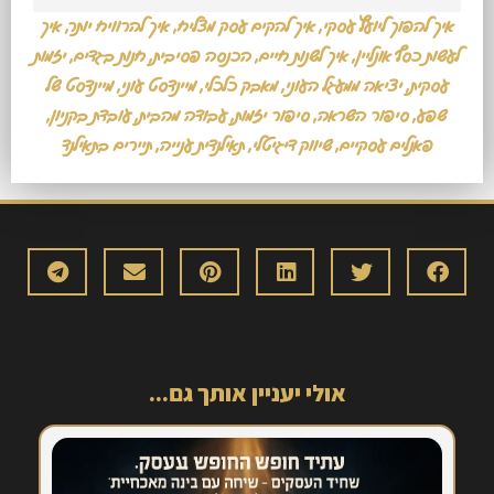
איך להפוך ליועץ עסקי
,
איך להקים עסק מצליח
,
איך להרוויח יותר
,
איך
לעשות כסף אונליין
,
איך לשנות חיים
,
הכנסה פסיבית
,
חנות בגדים
,
יזמות
עסקית
,
יציאה ממעגל העוני
,
מאבק כלכלי
,
מיינדסט עוני
,
מיינדסט של
שפע
,
סיפור השראה
,
סיפור יזמות
,
עבודה מהבית
,
עובדת בקניון
,
פאנלים עסקיים
,
שיווק דיגיטלי
,
תאילנדית ענייה
,
תיירים בתאילנד
אולי יעניין אותך גם...