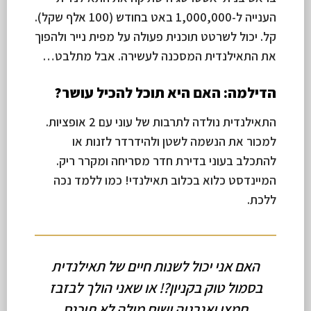
הענייה ל-1,000,000 באט בחודש (100 אלף שקל).
קל. יכול לשרטט תוכנית פעולה על מפית נייר ולהפוך
את התאילנדית המסכנה לעשירה. אבל מתלבט…
הדילמה: האם היא תוכל להכיל עושר?
התאילנדית נולדה לתרבות של עוני עם 2 אופציות.
למכור את הנשמה לשטן ולהידרדר לזנות או
להתכלב בעוני בדירת חדר מסריחה ומקרר ריק.
המיינדסט כלוא בכלוב תאילנדי! כמו ללמד נכה
ללכת.
האם אני יכול לשנות חיים של תאילנדית
בסמול טוק בקניון?! או שאני הולך לבזבז
חמצן ואנרגיה ושום מילה לא תיכנס