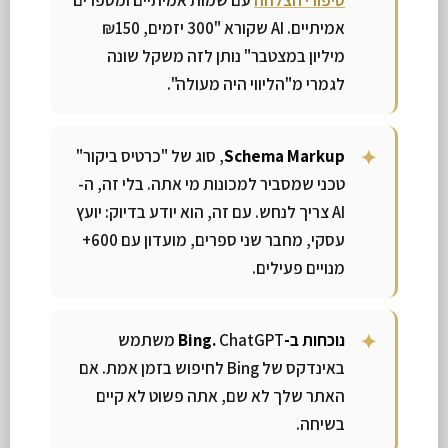
סיפורי הצלחה
עם שמות אמיתיים ומספרים
אמיתיים. AI שקורא "300 יזמים, ₪150
מיליון במצטבר" נותן לזה משקל שונה
לגמרי מ"הליווי היה מעולה".
Schema Markup
, סוג של "כרטיס ביקור"
טכני שמסביר למכונות מי אתה. בלי זה, ה-
AI צריך לנחש. עם זה, הוא יודע בדיוק: יועץ
עסקי, מחבר שני ספרים, מועדון עם 600+
מנויים פעילים.
נוכחות ב-Bing.
ChatGPT משתמש
באינדקס של Bing לחיפוש בזמן אמת. אם
האתר שלך לא שם, אתה פשוט לא קיים
בשיחה.