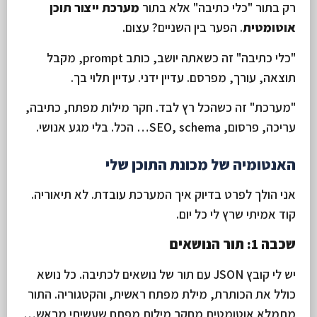
רק בתור "כלי כתיבה" אלא בתור
מערכת ייצור תוכן
אוטומטית
. הפער בין השניים? עצום.
"כלי כתיבה" זה כשאתה יושב, כותב prompt, מקבל
תוצאה, עורך, מפרסם. עדיין ידני. עדיין תלוי בך.
"מערכת" זה כשהכל רץ לבד. חקר מילות מפתח, כתיבה,
עריכה, פרסום, SEO, schema… הכל. בלי מגע אנושי.
האנטומיה של מכונת התוכן שלי
אני הולך לפרט בדיוק איך המערכת עובדת. לא תיאוריה.
קוד אמיתי שרץ לי כל יום.
שכבה 1: תור הנושאים
יש לי קובץ JSON עם תור של נושאים לכתיבה. כל נושא
כולל את הכותרת, מילת מפתח ראשית, והקטגוריה. התור
מתמלא אוטומטית מחקר מילות מפתח שעשיתי מראש…