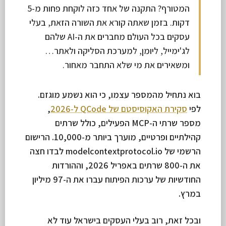
המטורף? התקנה של אחד כזה לוקחת פחות מ-5
דקות. בזמן שאתה קורא את השורה הזאת, בעלי
עסקים בכל העולם מחברים את ה-AI שלהם
לג'ימייל, ליומן, למערכת הסליקה ולאתר…
ומשאירים את מי שלא התחבר מאחור.
בוא נתחיל מהמספר עצמו, כי הוא נשמע מוגזם.
לפי
סקירת האקוסיסטם של QCode ל-2026
,
מספר שרתי ה-MCP הפעילים, כולל שרתים
קהילתיים ופרטיים, מוערך ביותר מ-10,000. הרישום
הרשמי של modelcontextprotocol.io לבדו חצה
את ה-800 שרתים באפריל 2026, וההורדות
החודשיות של ערכות הפיתוח עברו את ה-97 מיליון
במרץ.
ובכל זאת, רוב בעלי העסקים בישראל עוד לא