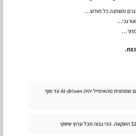
טגרם משתנה כל חודש…
אורגני…
נצח.
70% מאנשי השיווק מצפים שמחצית מהאימייל יהיה AI-driven עד סוף