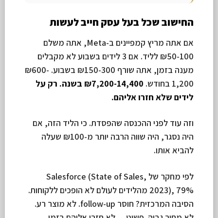
החישוב שכל בעל עסק חייב לעשות
אם אתה מריץ קמפיינים ב-Meta, אתה משלם
₪50-100 לליד. אם 3 לידים בשבוע לא מקבלים
מענה בזמן, אתה שורף ₪150-300 בשבוע. ₪600-
1,200 בחודש.
₪7,200-14,400 בשנה. רק על
לידים שלא חזרו אליהם.
וזה עוד לפני ההכנסה שהפסדת. כי הליד הזה, אם
היה נסגר, היה שווה הרבה יותר מ-₪100 שעלה
להביא אותו.
לפי מחקר של Salesforce (State of Sales,
2023), 79% מהלידים לעולם לא הופכים ללקוחות.
הסיבה המרכזית? חוסר follow-up. לא מוצר רע.
לא מחיר גבוה. פשוט… לא חזרו אליהם בזמן.