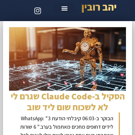
סדנת קלוד קוד
הסקיל ב-Claude Code שגרם לי
לא לשכוח שום ליד שוב
הבוקר ב-06:03 קיבלתי הודעת WhatsApp: "3
לידים דחופים מחכים מאתמול בערב." 6 שורות