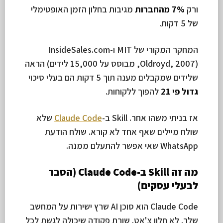
ורק
7% מהחברות
מגיבות בחלון הזמן האופטימלי
של 5 דקות.
המחקר המקורי של MIT ו-InsideSales.com
(Oldroyd, 2007, מבוסס על 15,000 לידים) הראה
שלידים שמקבלים מענה תוך 5 דקות הם בעלי סיכוי
גדול פי 21
להפוך ללקוחות.
אז בניתי משהו אחר. Skill ב-
Claude Code
שלא
שולח מיילים שאף אחד לא קורא. שולח הודעת
WhatsApp שאי אפשר להתעלם ממנה.
מה זה Skill ב-Claude Code (הסבר
לבעלי עסקים)
Claude Code הוא סוכן AI שרץ ישירות על המחשב
שלך. לא חלון צ'אט. שורת פקודה שיכולה לגשת לכל