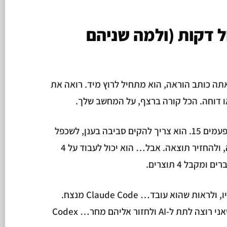
ל דקות (ולמה שניהם
 שניות. אתה כותב הוראה, הוא מתחיל לרוץ מיד. רואה את
ו דוחה. הכל קורה ברצף, על המחשב שלך.
Codex לוקח דקות. לפעמים 5, לפעמים 15. הוא צריך להקים סביבה בענן, לשכפל
את הפרויקט, להריץ את המשימה, ולהחזיר תוצאה. אבל… הוא יכול לעבוד על 4
כשאני צריך לתקן דבר אחד, עכשיו, ולראות שהוא עובד… Claude Code מנצח.
כשיש לי רשימה של 10 שיפורים שאני רוצה לתת ל-AI ולחזור אליהם מחר… Codex