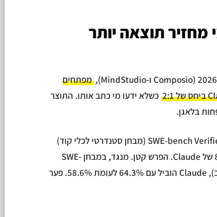
 מחזיר תוצאה יותר
מפתחים
כשלא ידעו מי כתב אותו. התוצר
חות בלאגן.
Codex מצד שני הוביל במבחן SWE-bench Verified (מבחן סטנדרטי לכלי קוד)
עם ציון של 88.7% לעומת 87.6% של Claude. הפרש קטן. מנגד, במבחן SWE-
bench Pro (שנחשב ליותר מורכב), Claude הוביל עם 64.3% לעומת 58.6%. פער