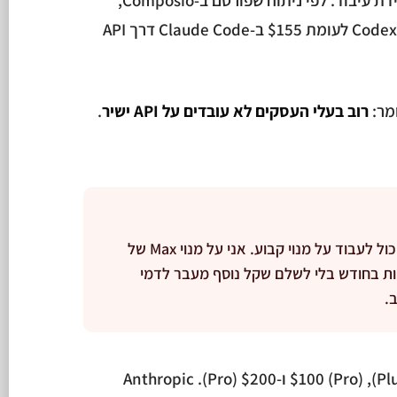
משימה טכנית זהה עלתה $15 ב-Codex לעומת $155 ב-Claude Code דרך API
מר:
רוב בעלי העסקים לא עובדים על API ישיר
.
אל תשווה מחירי API כשאתה יכול לעבוד על מנוי קבוע. אני על מנוי Max של
ת משימות בחודש בלי לשלם שקל נוסף מעבר לדמי
.
OpenAI מציעה מנויים ב-$20 (Plus), $100 (Pro) ו-$200 (Pro). Anthropic